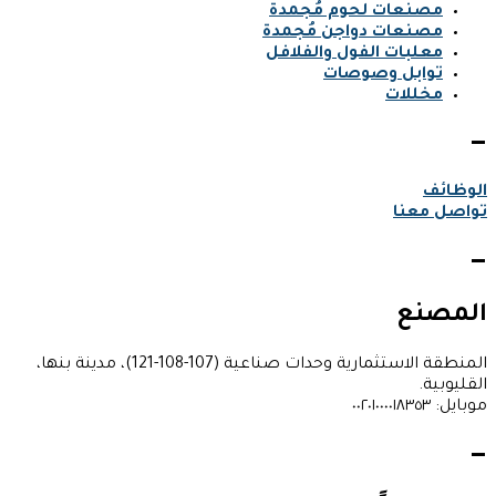
مصنعات لحوم مُجمدة
مصنعات دواجن مُجمدة
معلبات الفول والفلافل
توابل وصوصات
مخللات
—
الوظائف
تواصل معنا
—
المصنع
المنطقة الاستثمارية وحدات صناعية (107-108-121)، مدينة بنها،
القليوبية.
موبايل: ٠٠٢٠١٠٠٠٠١٨٣٥٣
—