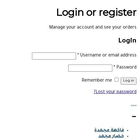
Login or register
Manage your account and see your orders
Login
*
Username or email address
*
Password
Remember me
Log in
Lost your password?
.
.
.
—
فاكهة مجمدة
خضار مجمد