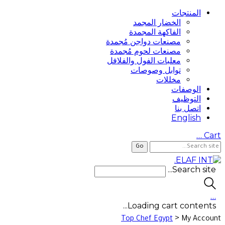
المنتجات
الخضار المجمد
الفاكهة المجمدة
مصنعات دواجن مُجمدة
مصنعات لحوم مُجمدة
معلبات الفول والفلافل
توابل وصوصات
مخللات
الوصفات
التوظيف
اتصل بنا
English
…
Cart
Search site...
…
Loading cart contents...
>
Top Chef Egypt
My Account